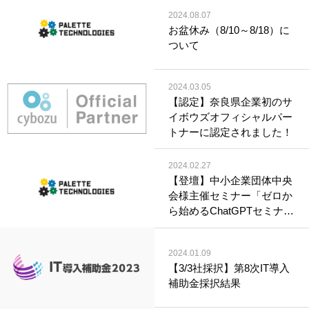
2024.08.07
お盆休み（8/10～8/18）に
ついて
2024.03.05
【認定】奈良県企業初のサ
イボウズオフィシャルパー
トナーに認定されました！
2024.02.27
【登壇】中小企業団体中央
会様主催セミナー「ゼロか
ら始めるChatGPTセミナ
ー」＜2/22＞
2024.01.09
【3/3社採択】第8次IT導入
補助金採択結果