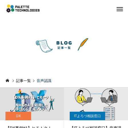
記事一覧
音声認識
DX
ITよろづ相談窓口