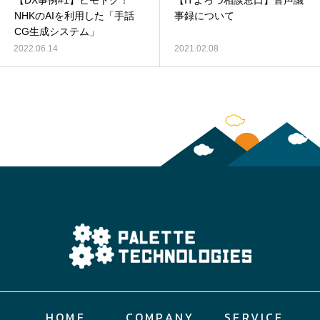
【DX事例#1】ヒモトク！
【ITよろづ相談窓口】音声議
NHKのAIを利用した「手話
事録について
CG生成システム」
2022.06.14
2021.02.08
HOME
COMPANY
SERVICE