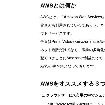
AWSとは何か
AWSとは、「
A
mazon
W
eb
S
ervic
皆さんも利用されているであろう、ネ
ウドサービスです。
最近はPrime Videoやamazon 
ネット通販だけでなく、事業の多角化が
驚くべきことにAmazonの利益のうち
AWSが稼ぎ頭となっております。
AWSをオススメする３
クラウドサービス市場の中でシェア
２位はMicrosoft社のAzureで