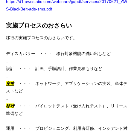
https://d1.awsstatic.com/webinars/jp/pdf/services/20170621_AW
S-BlackBelt-ads-sms.pdf
実施プロセスのおさらい
移行の実施プロセスのおさらいです。
ディスカバリー ・・・ 移行対象機能の洗い出しなど
↓
設計 ・・・ 計画、手順設計、作業見積もりなど
↓
変換
・・・ ネットワーク、アプリケーションの実装、単体テ
ストなど
↓
移行
・・・ パイロットテスト（受け入れテスト）、リリース
準備など
↓
運用 ・・・ プロビジョニング、利用者研修、インシデント対