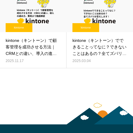
kintone
kintone
kintone（キントーン）で顧
kintone（キントーン）でで
客管理を成功させる方法｜
きることってなに？できない
CRMとの違い、導入の進め
ことはあるの？全てズバリお
方、費用まで徹底解説
答えします！
2025.11.17
2025.03.04