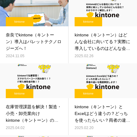
kintone
kintone
奈良でkintone（キントー
kintone（キントーン）はど
ン）導入はパレットテクノロ
んな会社に向いてる？実際に
ジーズへ！
導入しているのはどんな会
社？わかりやすく解説しま
2024.11.05
2025.02.26
す！
kintone
kintone
在庫管理課題を解決！製造・
kintone（キントーン）と
小売・卸売業向け
Excelはどう違うの？どっち
kintone（キントーン）の在
を使ったらいい？両者の違い
庫管理パッケージ【IT導入補
を徹底解説します！
2025.04.02
2025.02.20
助金2025対応】