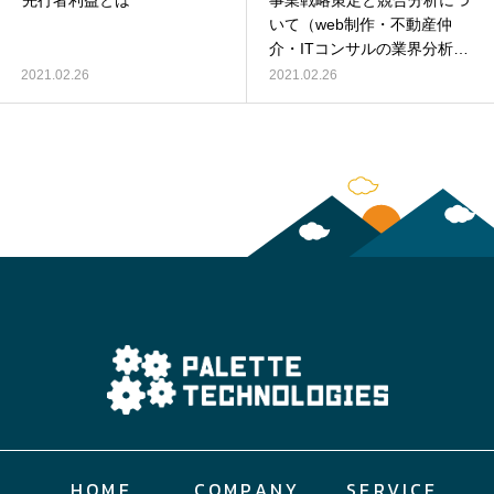
先行者利益とは
事業戦略策定と競合分析につ
いて（web制作・不動産仲
介・ITコンサルの業界分析あ
り）
2021.02.26
2021.02.26
HOME
COMPANY
SERVICE